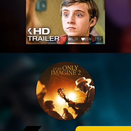
5.2K
85%
1:54