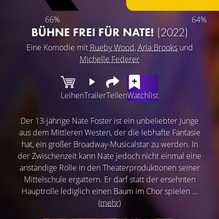
66%
64%
BÜHNE FREI FÜR NATE!
(2022)
Eine Komödie mit
Rueby Wood
,
Aria Brooks
und
Michelle Federer
Leihen
Trailer
Teilen
Watchlist
Der 13-jährige Nate Foster ist ein unbeliebter Junge
aus dem Mittleren Westen, der die lebhafte Fantasie
hat, ein großer Broadway-Musicalstar zu werden. In
der Zwischenzeit kann Nate jedoch nicht einmal eine
anständige Rolle in den Theaterproduktionen seiner
Mittelschule ergattern. Er darf statt der ersehnten
Hauptrolle lediglich einen Baum im Chor spielen ...
(mehr)