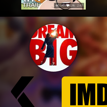
5.6K
83%
2:40