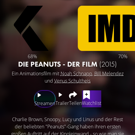
68%
70%
DIE PEANUTS - DER FILM
(2015)
Ein Animationsfilm mit
Noah Schnapp
,
Bill Melendez
und
Venus Schultheis
Trailer
Teilen
Watchlist
Streamen
Charlie Brown, Snoopy, Lucy und Linus und der Rest
der beliebten "Peanuts"-Gang haben ihren ersten
großen Auftritt auf der Kinoleinwand - so wie man sie