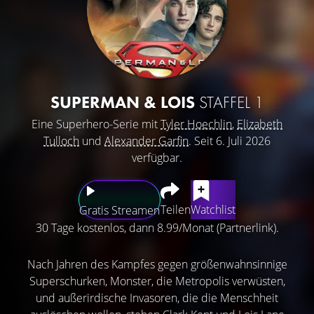
SUPERMAN & LOIS
STAFFEL 1
Eine Superhero-Serie mit
Tyler Hoechlin
,
Elizabeth
Tulloch
und
Alexander Garfin
. Seit 6. Juli 2026
verfügbar.
Teilen
Watchlist
Gratis Streamen
30 Tage kostenlos, dann 8.99/Monat (Partnerlink).
Nach Jahren des Kampfes gegen größenwahnsinnige
Superschurken, Monster, die Metropolis verwüsten,
und außerirdische Invasoren, die die Menschheit