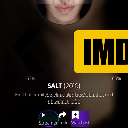
63%
65%
SALT
(2010)
Ein Thriller mit
Angelina Jolie
,
Liev Schreiber
und
Chiwetel Ejiofor
Teilen
Watchlist
Streamen