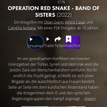
61%
OPERATION RED SNAKE - BAND OF
SISTERS
(2022)
Ein Kriegsfilm mit
Dilan Gwyn
,
Amira Casar
und
Camélia Jordana
. Mit einer FSK-Freigabe ab 16 Jahren.
Trailer
Teilen
Watchlist
Streamen
Im von gewaltsamen Konflikten zerrissenen
Grenzgebiet der Türkei, Syrien und dem Irak wird die
Jesidin Zara von Menschenhändlern entführt. Als ihr
endlich die Flucht gelingt, schließt sie sich einer
Brigade an, die ausschließlich aus Frauen besteht.
Seite an Seite mit dem kurdischen Widerstand haben
die Kriegerinnen dem IS und den syrischen
Regierungstruppen den Kampf angesagt ...
(mehr)