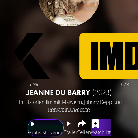
52%
67%
JEANNE DU BARRY
(2023)
Ein Historienfilm mit
Maïwenn
,
Johnny Depp
und
Benjamin Lavernhe
Trailer
Teilen
Watchlist
Gratis Streamen