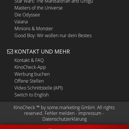
Star Wars: The Mandalorian and Grogu
Masters of the Universe
Die Odyssee
Vaiana
Minions & Monster
Good Boy: Wir wollen nur dein Bestes
KONTAKT UND MEHR
Kontakt & FAQ
KinoCheck-App
Werbung buchen
Offene Stellen
Video Schnittstelle (API)
Switch to English
KinoCheck
 ™ by 
some.marketing GmbH
. All rights 
reserved.
Fehler melden
 - 
Impressum
 - 
Datenschutzerklärung