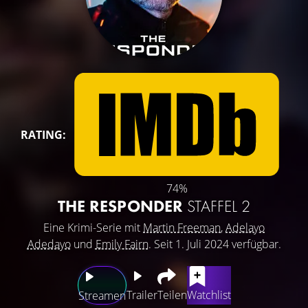
RATING:
74%
THE RESPONDER
STAFFEL 2
Eine Krimi-Serie mit
Martin Freeman
,
Adelayo
Adedayo
und
Emily Fairn
. Seit 1. Juli 2024 verfügbar.
Trailer
Teilen
Watchlist
Streamen