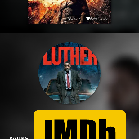
393.7K
96%
2:30
RATING: