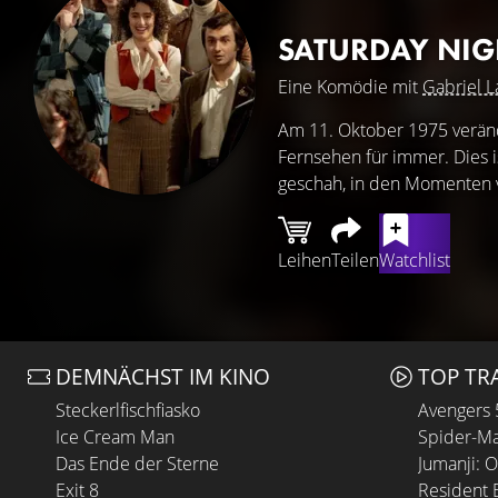
SATURDAY NIG
Eine Komödie mit
Gabriel L
Am 11. Oktober 1975 veränd
Fernsehen für immer. Dies i
geschah, in den Momenten v
Leihen
Teilen
Watchlist
DEMNÄCHST IM KINO
TOP TR
Steckerlfischfiasko
Avengers
Ice Cream Man
Spider-Ma
Das Ende der Sterne
Jumanji: 
Exit 8
Resident E