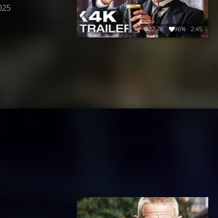
025
22.7K
96%
2:45