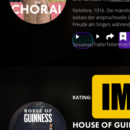
Yorkshire, 1916. Die männli
sodass der anspruchsvolle 
Freude am Singen, während 
Trailer
Teilen
Watch
Streamen
RATING:
HOUSE OF GU