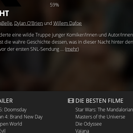
59%
HT
aBelle
,
Dylan O'Brien
und
Willem Dafoe
erte eine wilde Truppe junger Komiker/innen und Autor/innen
st die wahre Geschichte dessen, was in dieser Nacht hinter den
or der ersten SNL-Sendung ...
(mehr)
AILER
DIE BESTEN FILME
 5: Doomsday
Star Wars: The Mandaloria
n 4: Brand New Day
Masters of the Universe
Open World
Die Odyssee
vil
Vaiana