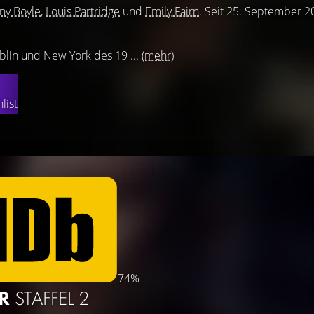
ny Boyle
,
Louis Partridge
und
Emily Fairn
. Seit 25. September 2
blin und New York des 19 ...
(mehr)
list
74%
ER
STAFFEL 2