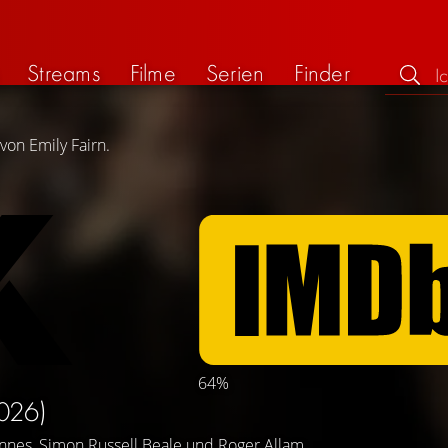
Streams
Filme
Serien
Finder
von Emily Fairn.
64%
026)
ennes
,
Simon Russell Beale
und
Roger Allam