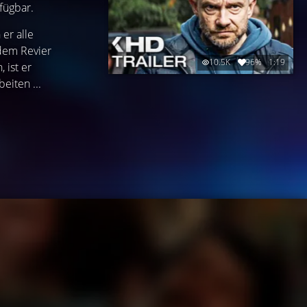
rfügbar.
er alle
 dem Revier
10.5K
96%
1:19
 ist er
eiten ...