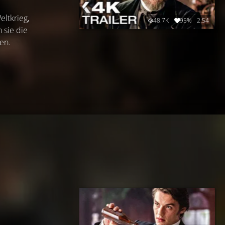
eltkrieg,
48.7K
95%
2:54
 sie die
en.