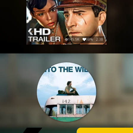
145.5K
98%
2:38