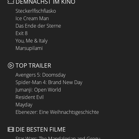
DEMNÄCHST IM KINO
Steckerlfischfiasko
Ice Cream Man
Das Ende der Sterne
Exit 8
You, Me & Italy
Marsupilami
TOP TRAILER
Avengers 5: Doomsday
Spider-Man 4: Brand New Day
Jumanji: Open World
Resident Evil
Mayday
Ebenezer: Eine Weihnachtsgeschichte
DIE BESTEN FILME
Star Wars: The Mandalorian and Grogu