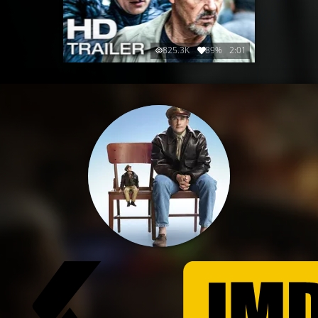
825.3K
89%
2:01