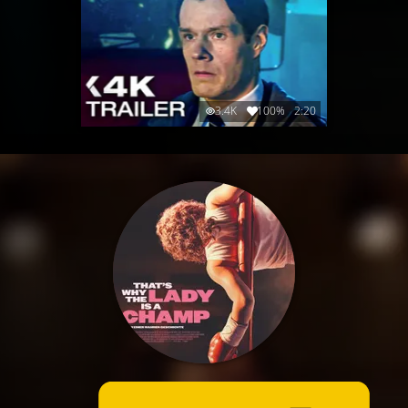
3.4K
100%
2:20