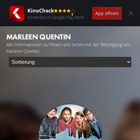
KinoCheck
App öffnen
Kostenlos im Google Play Store
MARLEEN QUENTIN
Alle Informationen zu Filmen und Serien mit der Beteiligung von
Marleen Quentin.