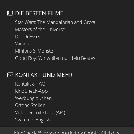
DIE BESTEN FILME
Star Wars: The Mandalorian and Grogu
Masters of the Universe
Die Odyssee
Vaiana
Minions & Monster
Good Boy: Wir wollen nur dein Bestes
KONTAKT UND MEHR
Kontakt & FAQ
KinoCheck-App
Werbung buchen
Offene Stellen
Video Schnittstelle (API)
Switch to English
KinoCheck
 ™ by 
some.marketing GmbH
. All rights 