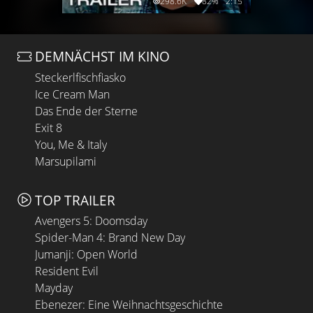
298.6K
82%
2:15
DEMNÄCHST IM KINO
Steckerlfischfiasko
Ice Cream Man
Das Ende der Sterne
Exit 8
You, Me & Italy
Marsupilami
TOP TRAILER
Avengers 5: Doomsday
Spider-Man 4: Brand New Day
Jumanji: Open World
Resident Evil
Mayday
Ebenezer: Eine Weihnachtsgeschichte