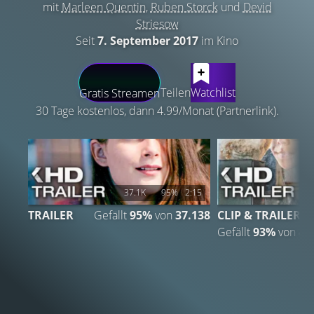
mit
Marleen Quentin
,
Ruben Storck
und
Devid
Striesow
Seit
7. September 2017
im Kino
LATEST CONTENT
Teilen
Watchlist
Gratis Streamen
30 Tage kostenlos, dann 4.99/Monat (Partnerlink).
37.1K
95%
2:15
TRAILER
Gefällt
95%
von
37.138
CLIP & TRAILER
Gefällt
93%
von
40