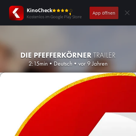
KinoCheck
App öffnen
Kostenlos im Google Play Store
DIE PFEFFERKÖRNER
TRAILER
2:15min
•
Deutsch
•
vor 9 Jahren