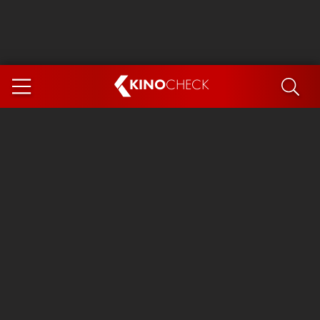
KINO
CHECK
App
DEMNÄCHST IM KINO
Steckerlfischfiasko
Ice Cream Man
Das Ende der Sterne
Exit 8
You, Me & Italy
Marsupilami