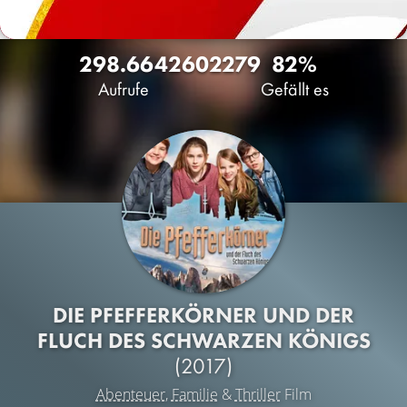
298.664
260
2279
82%
Aufrufe
Gefällt es
DIE PFEFFERKÖRNER UND DER
FLUCH DES SCHWARZEN KÖNIGS
(2017)
Abenteuer
,
Familie
&
Thriller
Film