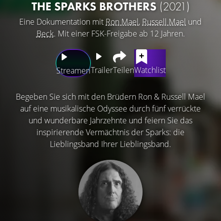
THE SPARKS BROTHERS
(2021)
Eine Dokumentation mit
Ron Mael
,
Russell Mael
und
Beck
. Mit einer FSK-Freigabe ab 12 Jahren.
Trailer
Teilen
Watchlist
Streamen
Begeben Sie sich mit den Brüdern Ron & Russell Mael
auf eine musikalische Odyssee durch fünf verrückte
und wunderbare Jahrzehnte und feiern Sie das
inspirierende Vermächtnis der Sparks: die
Lieblingsband Ihrer Lieblingsband.