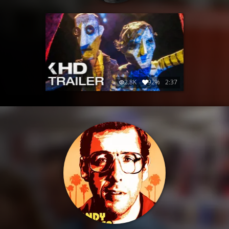
2.8K
92%
2:37