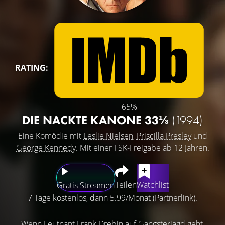
RATING:
65%
DIE NACKTE KANONE 33⅓
(1994)
Eine Komödie mit
Leslie Nielsen
,
Priscilla Presley
und
George Kennedy
. Mit einer FSK-Freigabe ab 12 Jahren.
Teilen
Watchlist
Gratis Streamen
7 Tage kostenlos, dann 5.99/Monat (Partnerlink).
Wenn Leutnant Frank Drebin auf Gangsterjagd geht,