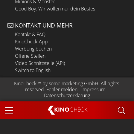
Minions & Monster
Good Boy: Wir wollen nur dein Bestes
KONTAKT UND MEHR
Kontakt & FAQ
KinoCheck-App
Werbung buchen
Offene Stellen
Video Schnittstelle (API)
Switch to English
KinoCheck
 ™ by 
some.marketing GmbH
. All rights 
reserved.
Fehler melden
 - 
Impressum
 - 
Datenschutzerklärung
KINO
CHECK
App