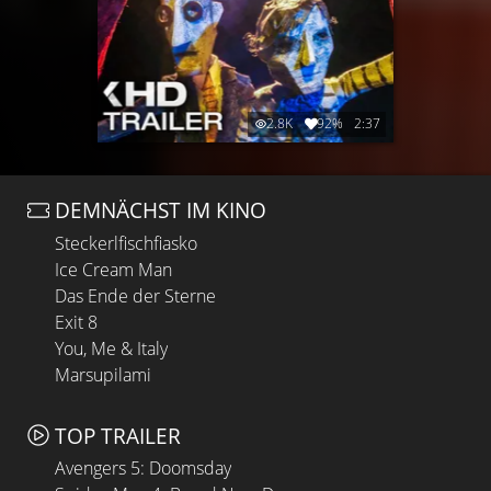
2.8K
92%
2:37
DEMNÄCHST IM KINO
Steckerlfischfiasko
Ice Cream Man
Das Ende der Sterne
Exit 8
You, Me & Italy
Marsupilami
TOP TRAILER
Avengers 5: Doomsday