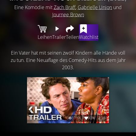
Eine Komödie mit
Zach Braff
,
Gabrielle Union
und
Journee Brown
Leihen
Trailer
Teilen
Watchlist
Ein Vater hat mit seinen zwölf Kindern alle Hände voll
zu tun. Eine Neuaflage des Comedy-Hits aus dem Jahr
2003.
31.6K
90%
2:30