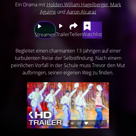
Ein Drama mit
Holden William Hagelberger
,
Mark
Aguirre
und
Aaron Alcaraz
Trailer
Teilen
Watchlist
Streamen
Begleitet einen charmanten 13-Jährigen auf einer
turbulenten Reise der Selbstfindung. Nach einem
peinlichen Vorfall in der Schule muss Trevor den Mut
aufbringen, seinen eigenen Weg zu finden.
1.4K
69%
1:35