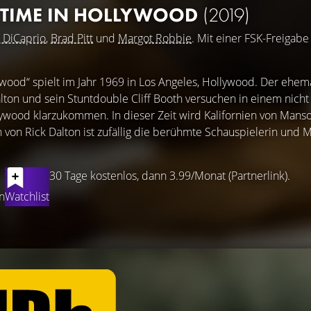
 TIME IN HOLLYWOOD
(2019)
 DiCaprio
,
Brad Pitt
und
Margot Robbie
. Mit einer FSK-Freigabe
ood“ spielt im Jahr 1969 in Los Angeles, Hollywood. Der ehema
lton und sein Stuntdouble Cliff Booth versuchen in einem nicht
ood klarzukommen. In dieser Zeit wird Kalifornien von Manso
von Rick Dalton ist zufällig die berühmte Schauspielerin und 
30 Tage kostenlos, dann 3.99/Monat (Partnerlink).
n
Watchlist