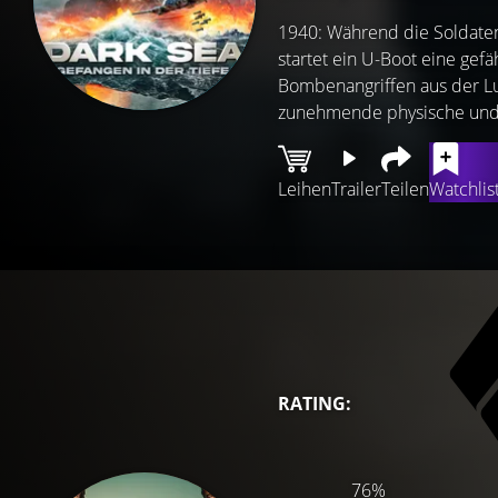
1940: Während die Soldaten
startet ein U-Boot eine gef
Bombenangriffen aus der Luf
zunehmende physische und 
Leihen
Trailer
Teilen
Watchlis
RATING:
76%