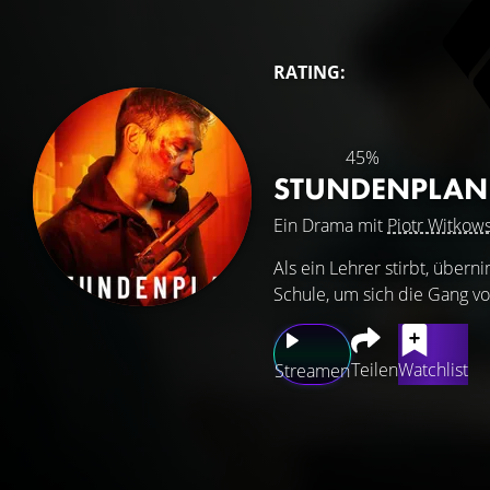
RATING:
45%
STUNDENPLA
Ein Drama mit
Piotr Witkows
Als ein Lehrer stirbt, übern
Schule, um sich die Gang vo
Teilen
Watchlist
Streamen