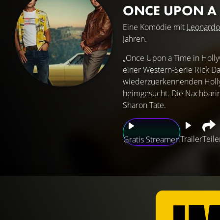
ONCE UPON A
Eine Komödie mit
Leonardo
Jahren.
„Once Upon a Time in Hollyw
einer Western-Serie Rick Da
wiederzuerkennenden Hollyw
heimgesucht. Die Nachbarin 
Sharon Tate.
Trailer
Teile
Gratis Streamen