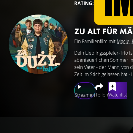
RATING:
ZU ALT FÜR M
Ein Familienfilm mit
Maciej 
Dein Lieblingsspieler-Trio 
abenteuerlichen Sommer im 
sein Vater - der Mann, von d
Zeit im Stich gelassen hat -
Teilen
Watchlist
Streamen