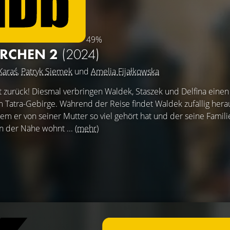
49%
ÄRCHEN 2
(2024)
Karaś
,
Patryk Siemek
und
Amelia Fijałkowska
ist zurück! Diesmal verbringen Waldek, Staszek und Delfina einen
Tatra-Gebirge. Während der Reise findet Waldek zufällig herau
em er von seiner Mutter so viel gehört hat und der seine Famili
 in der Nähe wohnt ...
(mehr)