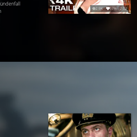
ündenfall
2.9K
67%
2:02
n