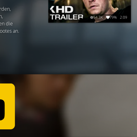
rden,
n,
54.3K
79%
2:09
en die
ootes an.