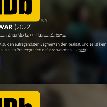
18%
 WAR
(2022)
ucha
,
Anna Mucha
und
Justyna Karłowska
t zu den aufregendsten Segmenten der Realität, und es ist kei
n in allen Breitengraden dafür schwärmen ...
(mehr)
t