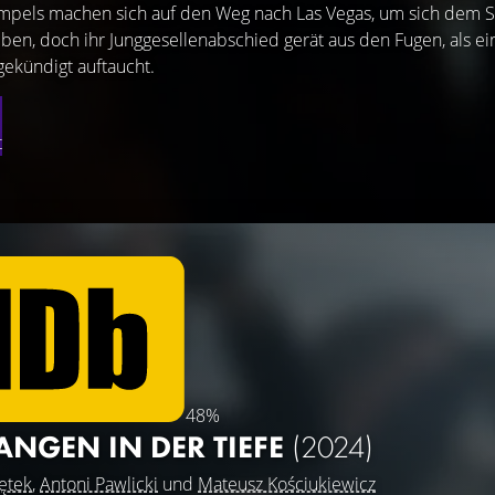
mpels machen sich auf den Weg nach Las Vegas, um sich dem S
en, doch ihr Junggesellenabschied gerät aus den Fugen, als ei
ekündigt auftaucht.
t
48%
ANGEN IN DER TIEFE
(2024)
ętek
,
Antoni Pawlicki
und
Mateusz Kościukiewicz