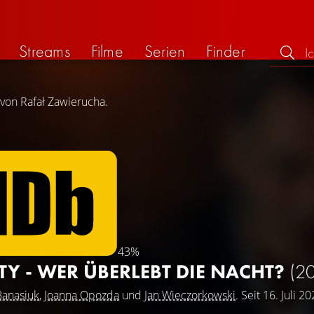
Streams
Filme
Serien
Finder
 von Rafał Zawierucha.
43%
TY - WER ÜBERLEBT DIE NACHT?
(2
Banasiuk
,
Joanna Opozda
und
Jan Wieczorkowski
. Seit 16. Juli 2