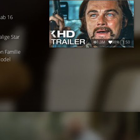
 ab 16
lige Star
1.3M
98%
1:50
n Familie
Model