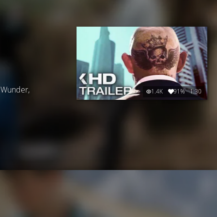
n Wunder,
1.4K
91%
1:30