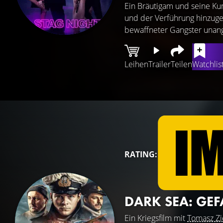
Ein Bräutigam und seine Ku
und der Verführung hinzugeb
bewaffneter Gangster unang
Leihen
Trailer
Teilen
Watchlis
RATING:
DARK SEA: GEF
Ein Kriegsfilm mit
Tomasz Zi