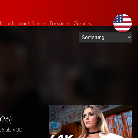
026)
026 als VOD.