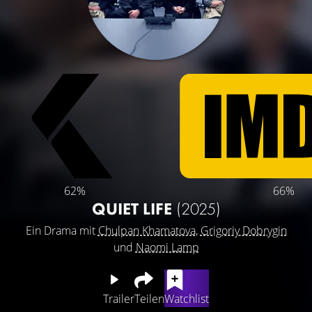
62%
66%
QUIET LIFE
(2025)
Ein Drama mit
Chulpan Khamatova
,
Grigoriy Dobrygin
und
Naomi Lamp
Trailer
Teilen
Watchlist