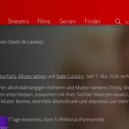
Streams
Filme
Serien
Finder
 von David de Lautour.
na Faris
,
Allison Janney
und
Nate Corddry
. Seit 7. Mai 2026 ver
ner alkoholabhängigen Kellnerin und Mutter namens Christy, die
 Fest entschlossen, zusammen mit ihrer Tochter Violet ein neues
r Mutter Bonnie, ebenfalls alkoholkrank und depressiv, auf mehr
7 Tage kostenlos, dann 5.99/Monat (Partnerlink).
list