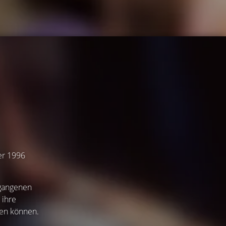
ber 1996
rgangenen
 ihre
gen können.