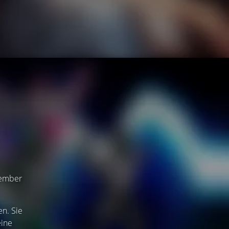
zember
n. Sie
eine