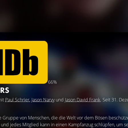
66%
RS
mit
Paul Schrier
,
Jason Narvy
und
Jason David Frank
. Seit 31. De
e Gruppe von Menschen, die die Welt vor dem Bösen beschütze
r und jedes Mitglied kann in einen Kampfanzug schlüpfen, um s