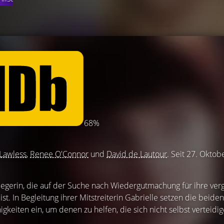
68%
Lawless
,
Renee O'Connor
und
David de Lautour
. Seit 27. Okto
riegerin, die auf der Suche nach Wiedergutmachung für ihre ve
. In Begleitung ihrer Mitstreiterin Gabrielle setzen die beiden
eiten ein, um denen zu helfen, die sich nicht selbst verteidi