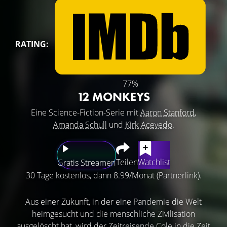
RATING:
77%
12 MONKEYS
Eine Science-Fiction-Serie mit
Aaron Stanford
,
Amanda Schull
und
Kirk Acevedo
.
Teilen
Watchlist
Gratis Streamen
30 Tage kostenlos, dann 8.99/Monat (Partnerlink).
Aus einer Zukunft, in der eine Pandemie die Welt
heimgesucht und die menschliche Zivilisation
ausgelöscht hat, wird der Zeitreisende Cole in die Zeit