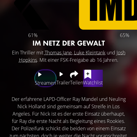
61%
65%
IM NETZ DER GEWALT
Ein Thriller mit
Thomas Jane
,
Luke Kleintank
und
Josh
Hopkins
. Mit einer FSK-Freigabe ab 16 Jahren.
Trailer
Teilen
Watchlist
Streamen
Der erfahrene LAPD-Officer Ray Mandel und Neuling
Nick Holland sind gemeinsam auf Streife in Los
Angeles. Für Nick ist es der erste Einsatz überhaupt,
für Ray die erste Nacht als Begleitung eines Rookies.
Der Polizeifunk schickt die beiden von einem Einsatz
zum nächsten, doch je weiter die Nacht voranschreitet,