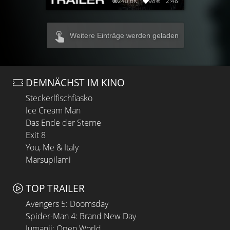
240.6K
98%
2:48
Weitere Einträge werden geladen
DEMNÄCHST IM KINO
Steckerlfischfiasko
Ice Cream Man
Das Ende der Sterne
Exit 8
You, Me & Italy
Marsupilami
TOP TRAILER
Avengers 5: Doomsday
Spider-Man 4: Brand New Day
Jumanji: Open World