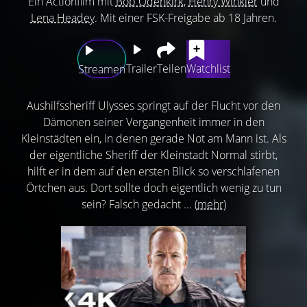
Ein Actionfilm mit
Bob Odenkirk
,
Henry Winkler
und
Lena Headey
. Mit einer FSK-Freigabe ab 18 Jahren.
Trailer
Teilen
Watchlist
Streamen
Aushilfssheriff Ulysses springt auf der Flucht vor den
Dämonen seiner Vergangenheit immer in den
Kleinstädten ein, in denen gerade Not am Mann ist. Als
der eigentliche Sheriff der Kleinstadt Normal stirbt,
hilft er in dem auf den ersten Blick so verschlafenen
Örtchen aus. Dort sollte doch eigentlich wenig zu tun
sein? Falsch gedacht ...
(mehr)