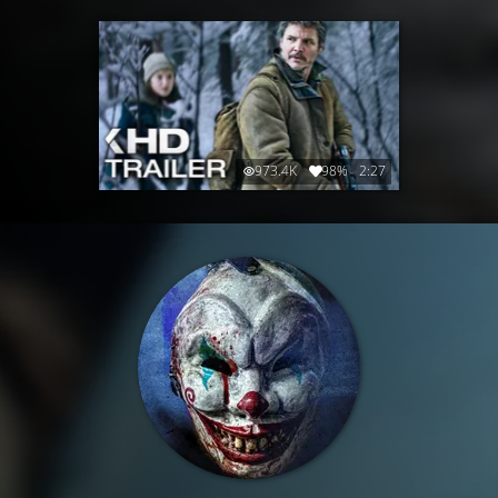
973.4K
98%
2:27