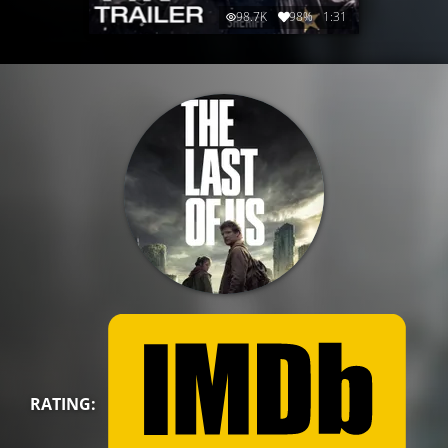
98.7K
98%
1:31
RATING: