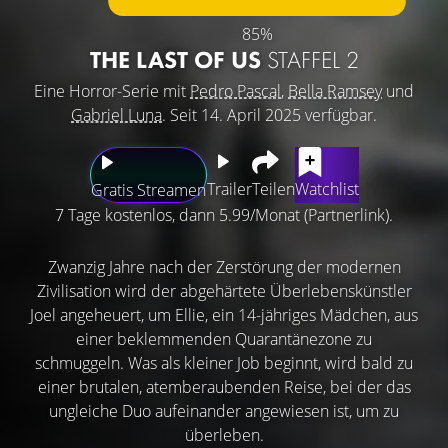
85%
THE LAST OF US
STAFFEL 2
Eine Horror-Serie mit
Pedro Pascal
,
Bella Ramsey
und
Gabriel Luna
. Seit 14. April 2025 verfügbar.
Trailer
Teilen
Watchlist
Gratis Streamen
7 Tage kostenlos, dann 5.99/Monat (Partnerlink).
Zwanzig Jahre nach der Zerstörung der modernen
Zivilisation wird der abgehärtete Überlebenskünstler
Joel angeheuert, um Ellie, ein 14-jähriges Mädchen, aus
einer beklemmenden Quarantänezone zu
schmuggeln. Was als kleiner Job beginnt, wird bald zu
einer brutalen, atemberaubenden Reise, bei der das
ungleiche Duo aufeinander angewiesen ist, um zu
überleben.