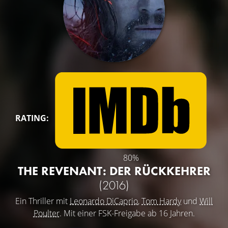
RATING:
80%
THE REVENANT: DER RÜCKKEHRER
(2016)
Ein Thriller mit
Leonardo DiCaprio
,
Tom Hardy
und
Will
Poulter
. Mit einer FSK-Freigabe ab 16 Jahren.