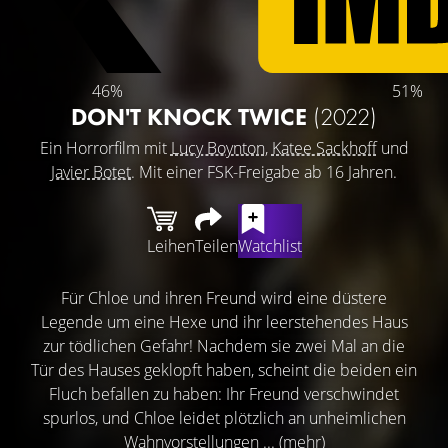
46%
51%
DON'T KNOCK TWICE
(2022)
Ein Horrorfilm mit
Lucy Boynton
,
Katee Sackhoff
und
Javier Botet
. Mit einer FSK-Freigabe ab 16 Jahren.
Leihen
Teilen
Watchlist
Für Chloe und ihren Freund wird eine düstere
Legende um eine Hexe und ihr leerstehendes Haus
zur tödlichen Gefahr! Nachdem sie zwei Mal an die
Tür des Hauses geklopft haben, scheint die beiden ein
Fluch befallen zu haben: Ihr Freund verschwindet
spurlos, und Chloe leidet plötzlich an unheimlichen
Wahnvorstellungen ...
(mehr)