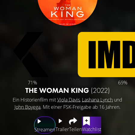
71%
69%
THE WOMAN KING
(2022)
Ein Historienfilm mit
Viola Davis
,
Lashana Lynch
und
John Boyega
. Mit einer FSK-Freigabe ab 16 Jahren.
Trailer
Teilen
Watchlist
Streamen