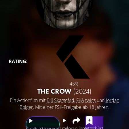
RATING:
45%
THE CROW
(2024)
Ein Actionfilm mit
Bill Skarsgård
,
FKA twigs
und
Jordan
Bolger
. Mit einer FSK-Freigabe ab 18 Jahren.
Trailer
Teilen
Watchlist
Gratis Streamen