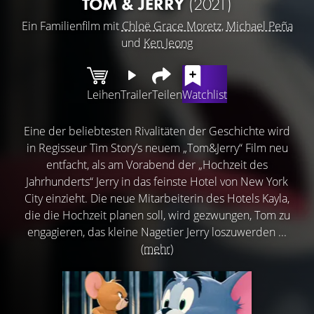
TOM & JERRY
(2021)
Ein Familienfilm mit
Chloë Grace Moretz
,
Michael Peña
und
Ken Jeong
Leihen
Trailer
Teilen
Watchlist
Eine der beliebtesten Rivalitäten der Geschichte wird
in Regisseur Tim Story’s neuem „Tom&Jerry“ Film neu
entfacht, als am Vorabend der „Hochzeit des
Jahrhunderts“ Jerry in das feinste Hotel von New York
City einzieht. Die neue Mitarbeiterin des Hotels Kayla,
die die Hochzeit planen soll, wird gezwungen, Tom zu
engagieren, das kleine Nagetier Jerry loszuwerden ...
(mehr)