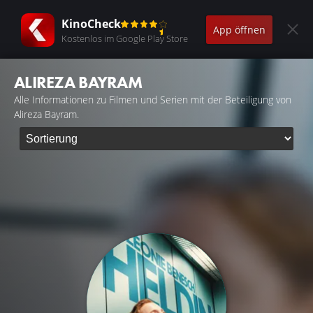
KinoCheck
App öffnen
Kostenlos im Google Play Store
ALIREZA BAYRAM
Alle Informationen zu Filmen und Serien mit der Beteiligung von
Alireza Bayram.