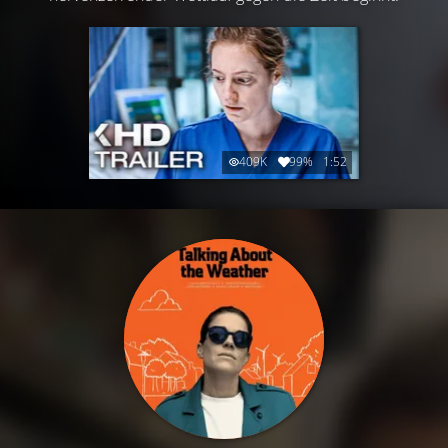
409K
99%
1:52