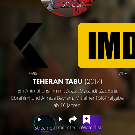
75%
71%
TEHERAN TABU
(2017)
Ein Animationsfilm mit
Arash Marandi
,
Zar Amir
Ebrahimi
und
Alireza Bayram
. Mit einer FSK-Freigabe
ab 16 Jahren.
Trailer
Teilen
Watchlist
Streamen