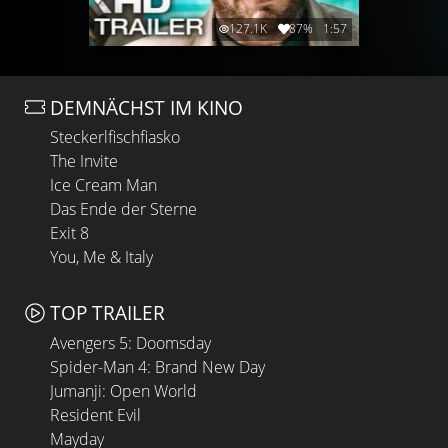
127.1K
87%
1:57
DEMNÄCHST IM KINO
Steckerlfischfiasko
The Invite
Ice Cream Man
Das Ende der Sterne
Exit 8
You, Me & Italy
TOP TRAILER
Avengers 5: Doomsday
Spider-Man 4: Brand New Day
Jumanji: Open World
Resident Evil
Mayday