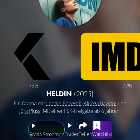
79%
77%
HELDIN
(2025)
Ein Drama mit
Leonie Benesch
,
Alireza Bayram
und
Jürg Plüss
. Mit einer FSK-Freigabe ab 6 Jahren.
Trailer
Teilen
Watchlist
Gratis Streamen