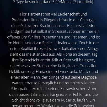
7 Tage kostenlos, dann 5.99/Monat (Partnerlink).
Floria arbeitet mit viel Leidenschaft und
Professionalität als Pflegefachfrau in der Chirurgie
eines Schweizer Krankenhauses. Bei ihr sitzt jeder
Handgriff, sie hat selbst in Stresssituationen immer ein
offenes Ohr für ihre Patientinnen und Patienten und ist
im Notfall sofort zur Stelle – idealerweise. Doch in der
harten Realität ihres oft schwer kalkulierbaren Alltags
sieht das meist anders aus. Als Floria an diesem Tag
ihre Spätschicht antritt, fällt auf der voll belegten,
unterbesetzten Station eine Kollegin aus. Trotz aller
Hektik umsorgt Floria eine schwerkranke Mutter und
einen alten Mann, der dringend auf seine Diagnose
wartet, ebenso fürsorglich und routiniert wie den
Privatpatienten mit all seinen Extrawünschen. Aber
dann passiert ihr ein verhängnisvoller Fehler und die
Schicht droht völlig aus dem Ruder zu laufen. Ein
nervenzerrender Wettlauf gegen die Zeit beginnt.