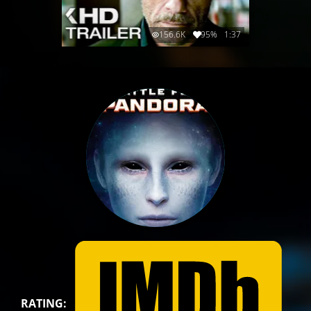
156.6K
95%
1:37
RATING: