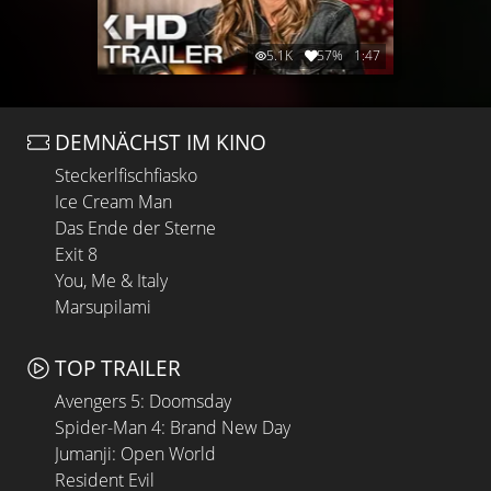
5.1K
57%
1:47
DEMNÄCHST IM KINO
Steckerlfischfiasko
Ice Cream Man
Das Ende der Sterne
Exit 8
You, Me & Italy
Marsupilami
TOP TRAILER
Avengers 5: Doomsday
Spider-Man 4: Brand New Day
Jumanji: Open World
Resident Evil