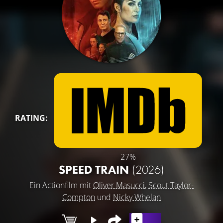
RATING:
27%
SPEED TRAIN
(2026)
Ein Actionfilm mit
Oliver Masucci
,
Scout Taylor-
Compton
und
Nicky Whelan