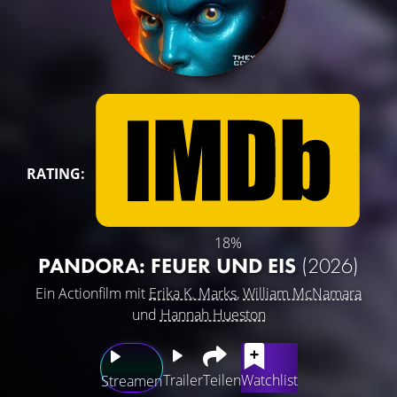
RATING:
18%
PANDORA: FEUER UND EIS
(2026)
Ein Actionfilm mit
Erika K. Marks
,
William McNamara
und
Hannah Hueston
Trailer
Teilen
Watchlist
Streamen