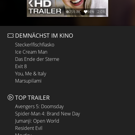
259.8K
94%
2:03
DEMNÄCHST IM KINO
Steckerlfischfiasko
Ice Cream Man
Das Ende der Sterne
Exit 8
You, Me & Italy
Marsupilami
TOP TRAILER
Avengers 5: Doomsday
Spider-Man 4: Brand New Day
Jumanji: Open World
Resident Evil