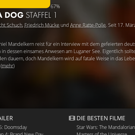
67%
 A DOG
STAFFEL 1
cht Schuch
,
Friedrich Mücke
und
Anne Ratte-Polle
. Seit 17. Mä
iel Mandelkern reist für ein Interview mit dem gefeierten deu
n in dessen einsames Anwesen am Luganer See. Eigentlich sollte
den dauern, doch Mandelkern wird auf fatale Weise in das Leb
.
(mehr)
AILER
DIE BESTEN FILME
 5: Doomsday
Star Wars: The Mandaloria
n 4: Brand New Day
Masters of the Universe