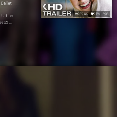
 Ballet
259.8K
94%
2:03
st Urban
tzt ...