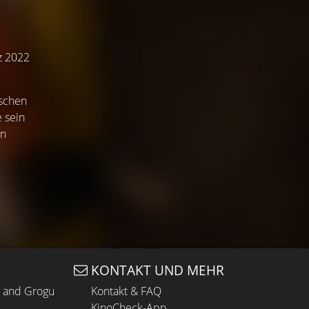
rz 2022
tschen
 sein
en
KONTAKT UND MEHR
n and Grogu
Kontakt & FAQ
KinoCheck-App