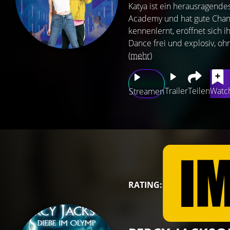
Katya ist ein herausragendes
Academy und hat gute Chanc
kennenlernt, eröffnet sich i
Dance frei und explosiv, ohn
(mehr)
Trailer
Teilen
Watch
Streamen
RATING: