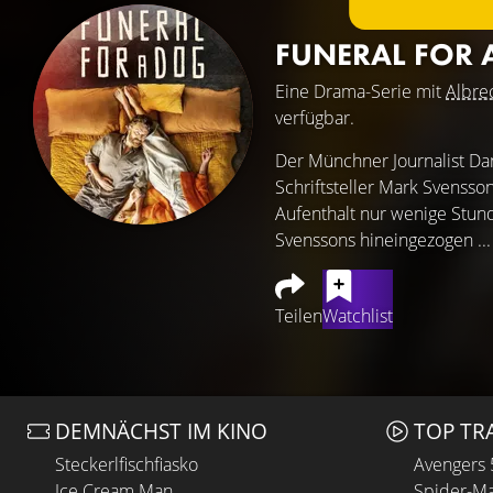
FUNERAL FOR
Eine Drama-Serie mit
Albre
verfügbar.
Der Münchner Journalist Dan
Schriftsteller Mark Svensso
Aufenthalt nur wenige Stun
Svenssons hineingezogen ..
Teilen
Watchlist
DEMNÄCHST IM KINO
TOP TR
Steckerlfischfiasko
Avengers
Ice Cream Man
Spider-Ma