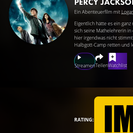
PERCY JACKSO
Ein Abenteuerfilm mit
Loga
Eigentlich hätte es ein gan
sich seine Mathelehrerin in 
hier irgendwas nicht stimmt
Halbgott-Camp retten und le
Teilen
Watchlist
Streamen
RATING: