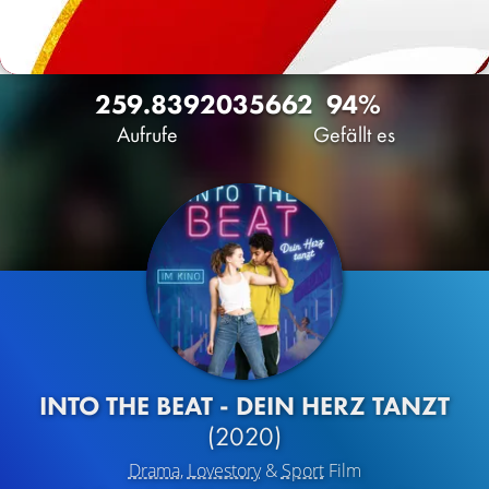
259.839
203
5662
94%
Aufrufe
Gefällt es
INTO THE BEAT - DEIN HERZ TANZT
(2020)
Drama
,
Lovestory
&
Sport
Film