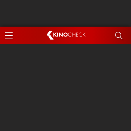
KINO
CHECK
App
DEMNÄCHST IM KINO
Steckerlfischfiasko
Ice Cream Man
Das Ende der Sterne
Exit 8
You, Me & Italy
Marsupilami