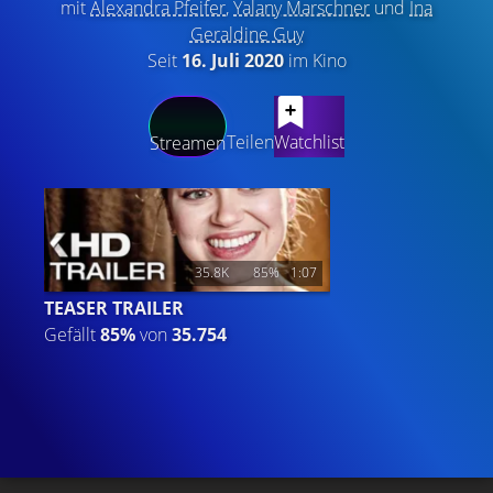
mit
Alexandra Pfeifer
,
Yalany Marschner
und
Ina
Geraldine Guy
Seit
16. Juli 2020
im Kino
LATEST CONTENT
Teilen
Watchlist
Streamen
35.8K
85%
1:07
TEASER TRAILER
Gefällt
85%
von
35.754