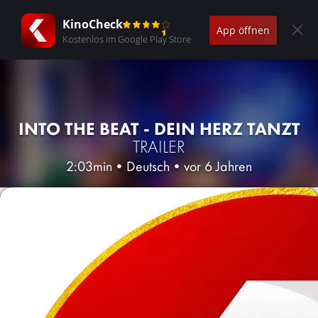
KinoCheck
App öffnen
Kostenlos im Google Play Store
INTO THE BEAT - DEIN HERZ TANZT
TRAILER
2:03min
•
Deutsch
•
vor 6 Jahren