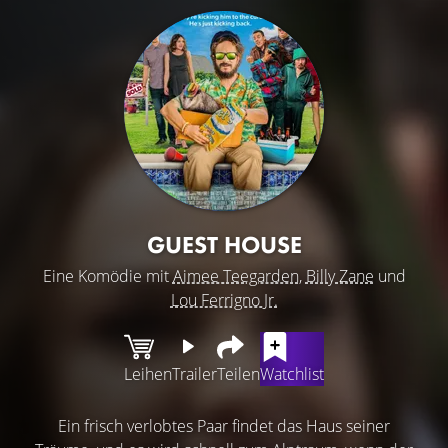
GUEST HOUSE
Eine Komödie mit
Aimee Teegarden
,
Billy Zane
und
Lou Ferrigno Jr.
Leihen
Trailer
Teilen
Watchlist
Ein frisch verlobtes Paar findet das Haus seiner