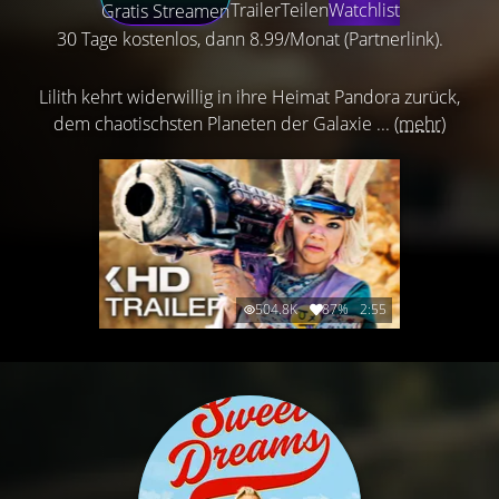
Trailer
Teilen
Watchlist
Gratis Streamen
30 Tage kostenlos, dann 8.99/Monat (Partnerlink).
Lilith kehrt widerwillig in ihre Heimat Pandora zurück,
dem chaotischsten Planeten der Galaxie ...
(mehr)
504.8K
87%
2:55