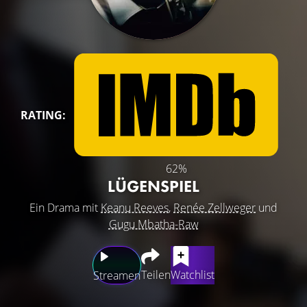
RATING:
62%
LÜGENSPIEL
Ein Drama mit
Keanu Reeves
,
Renée Zellweger
und
Gugu Mbatha-Raw
Teilen
Watchlist
Streamen