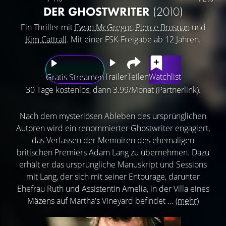
DER GHOSTWRITER
(2010)
Ein Thriller mit
Ewan McGregor
,
Pierce Brosnan
und
Kim Cattrall
. Mit einer FSK-Freigabe ab 12 Jahren.
Trailer
Teilen
Watchlist
Gratis Streamen
30 Tage kostenlos, dann 3.99/Monat (Partnerlink).
Nach dem mysteriösen Ableben des ursprünglichen
Autoren wird ein renommierter Ghostwriter engagiert,
das Verfassen der Memoiren des ehemaligen
britischen Premiers Adam Lang zu übernehmen. Dazu
erhält er das ursprüngliche Manuskript und Sessions
mit Lang, der sich mit seiner Entourage, darunter
Ehefrau Ruth und Assistentin Amelia, in der Villa eines
Mäzens auf Martha's Vineyard befindet ...
(mehr)