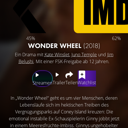
45%
62%
WONDER WHEEL
(2018)
Ein Drama mit
Kate Winslet
,
Juno Temple
und
Jim
Belushi
. Mit einer FSK-Freigabe ab 12 Jahren.
Trailer
Teilen
Watchlist
Streamen
In „Wonder Wheel“ geht es um vier Menschen, deren
Lebensläufe sich im hektischen Treiben des
Vergnügungsparks auf Coney Island kreuzen: Die
emotional instabile Ex-Schauspielerin Ginny jobbt jetzt
in einem Meeresfrüchte-Imbiss. Ginnys ungehobelter