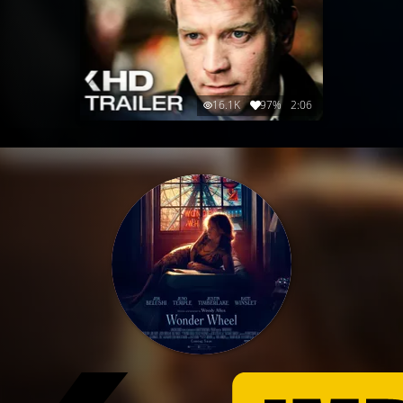
16.1K
97%
2:06