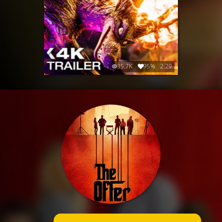
35.7K
95%
2:29