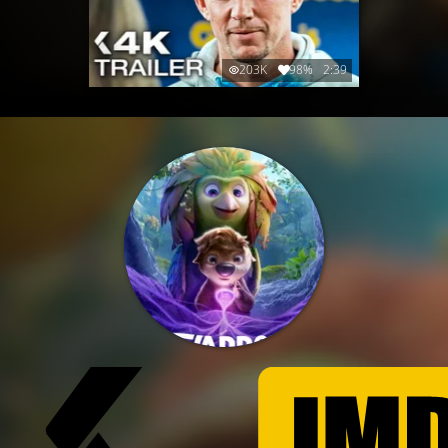
203K
98%
2:39