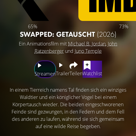
65%
73%
SWAPPED: GETAUSCHT
(2026)
Ein Animationsfilm mit
Michael B. Jordan
,
John
Ratzenberger
und
Juno Temple
Trailer
Teilen
Watchlist
Streamen
In einem Tierreich namens Tal finden sich ein winziges
Waldtier und ein königlicher Vogel bei einem
Körpertausch wieder. Die beiden eingeschworenen
Feinde sind gezwungen, in den Federn und dem Fell
des anderen zu laufen, während sie sich gemeinsam
auf eine wilde Reise begeben.