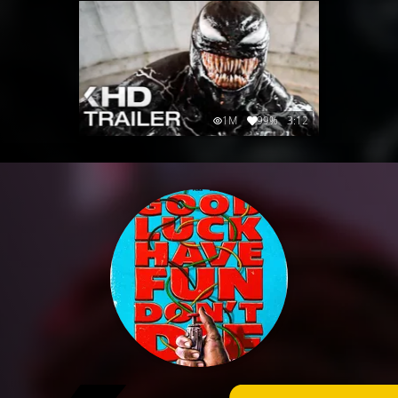
1M
99%
3:12