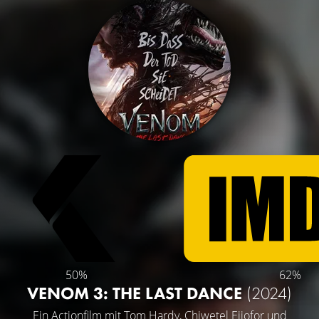
50%
62%
VENOM 3: THE LAST DANCE
(2024)
Ein Actionfilm mit
Tom Hardy
,
Chiwetel Ejiofor
und