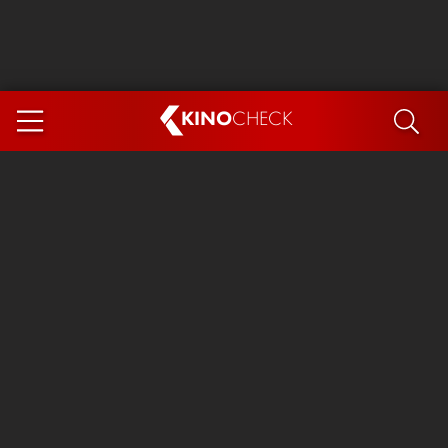
KINO
CHECK
App
DEMNÄCHST IM KINO
Steckerlfischfiasko
Ice Cream Man
Das Ende der Sterne
Exit 8
You, Me & Italy
Marsupilami