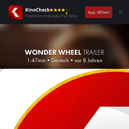
KinoCheck
App öffnen
Kostenlos im Google Play Store
WONDER WHEEL
TRAILER
1:47min
•
Deutsch
•
vor 8 Jahren