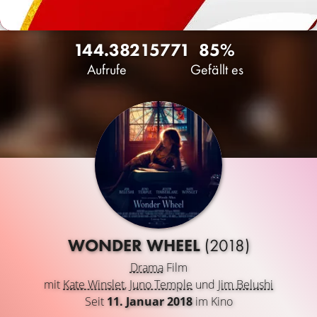
144.382
15
771
85%
Aufrufe
Gefällt es
WONDER WHEEL
(2018)
Drama
Film
mit
Kate Winslet
,
Juno Temple
und
Jim Belushi
Seit
11. Januar 2018
im Kino