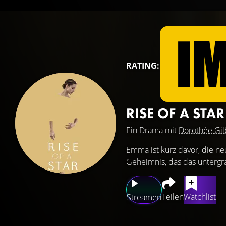
RATING:
RISE OF A STA
Ein Drama mit
Dorothée Gil
Emma ist kurz davor, die ne
Geheimnis, das das untergra
Teilen
Watchlist
Streamen