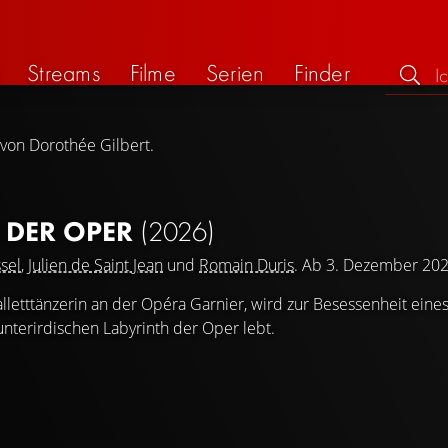
Streams
Filme
Serien
Finder
 von Dorothée Gilbert.
 DER OPER
(2026)
sel
,
Julien de Saint Jean
und
Romain Duris
. Ab 3. Dezember 202
alletttänzerin an der Opéra Garnier, wird zur Besessenheit eine
unterirdischen Labyrinth der Oper lebt.