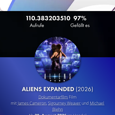
110.383
203
510
97%
Aufrufe
Gefällt es
ALIENS EXPANDED
(2026)
Dokumentarfilm
Film
mit
James Cameron
,
Sigourney Weaver
und
Michael
Biehn