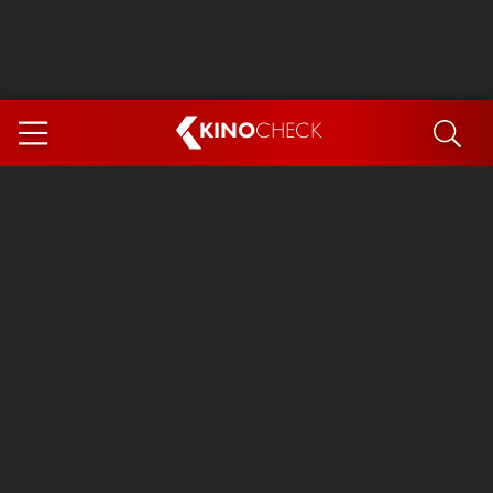
KINO
CHECK
App
DEMNÄCHST IM KINO
Steckerlfischfiasko
The Invite
Ice Cream Man
Das Ende der Sterne
Exit 8
You, Me & Italy