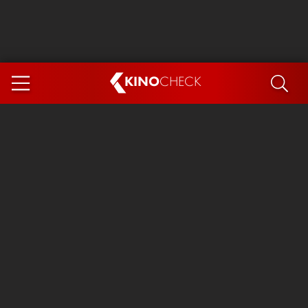
KINO
CHECK
App
DEMNÄCHST IM KINO
Steckerlfischfiasko
Ice Cream Man
Das Ende der Sterne
Exit 8
You, Me & Italy
Marsupilami