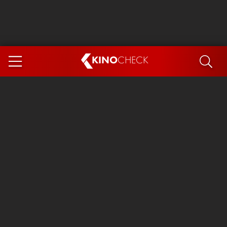
KINO
CHECK
App
DEMNÄCHST IM KINO
Steckerlfischfiasko
Ice Cream Man
Das Ende der Sterne
Exit 8
You, Me & Italy
Marsupilami