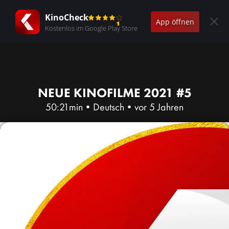
KinoCheck
App öffnen
Kostenlos im Google Play Store
NEUE KINOFILME 2021 #5
50:21min
•
Deutsch
•
vor 5 Jahren