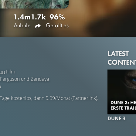
1.4m
1.7k
96%
Aufrufe
Gefällt es
LATEST
CONTEN
ion
Film
Ferguson
und
Zendaya
o
 Tage kostenlos, dann 5.99/Monat (Partnerlink).
DUNE 3: H
ERSTE TRAI
DUNE 3