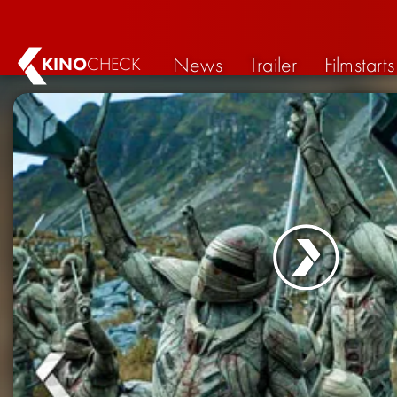
News
Trailer
Filmstarts
KINO
CHECK