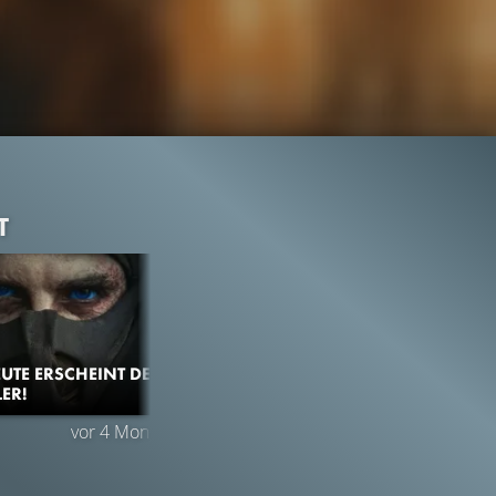
T
EUTE ERSCHEINT DER
LER!
1.8M
98%
3:15
vor 4 Monaten
TRAILER
Gefällt
98%
von
1.833.764