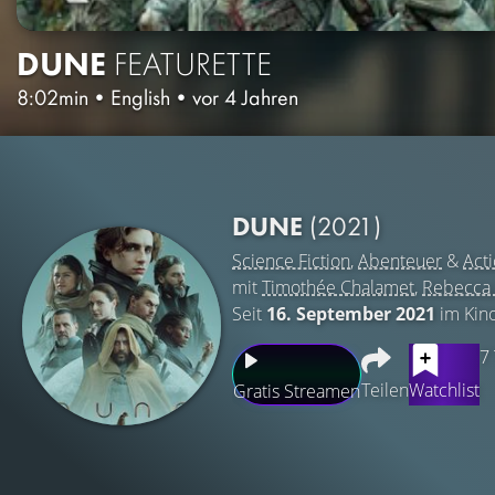
DUNE
FEATURETTE
8:02min
•
English
•
vor 4 Jahren
DUNE
(2021)
Science Fiction
,
Abenteuer
&
Act
mit
Timothée Chalamet
,
Rebecca 
Seit
16. September 2021
im Kin
7
Teilen
Watchlist
Gratis Streamen