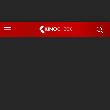
KINO
CHECK
App
DEMNÄCHST IM KINO
Steckerlfischfiasko
Ice Cream Man
Das Ende der Sterne
Exit 8
You, Me & Italy
Marsupilami