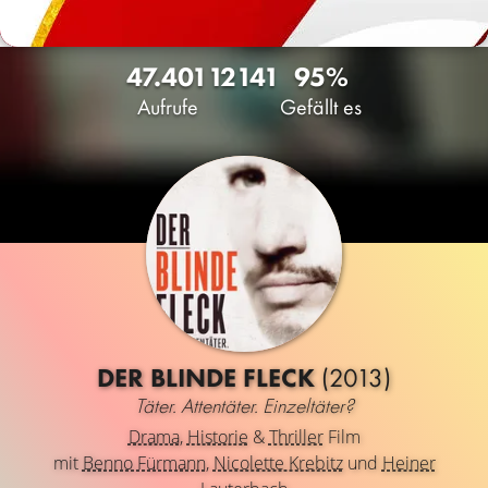
47.401
12
141
95%
Aufrufe
Gefällt es
DER BLINDE FLECK
(2013)
Täter. Attentäter. Einzeltäter?
Drama
,
Historie
&
Thriller
Film
mit
Benno Fürmann
,
Nicolette Krebitz
und
Heiner