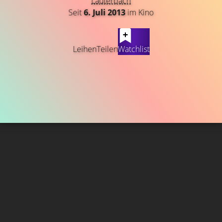
Lauterbach
Seit
6. Juli 2013
im Kino
Leihen
Teilen
Watchlist