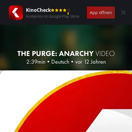
KinoCheck
App öffnen
Kostenlos im Google Play Store
THE PURGE: ANARCHY
VIDEO
2:39min
•
Deutsch
•
vor 12 Jahren