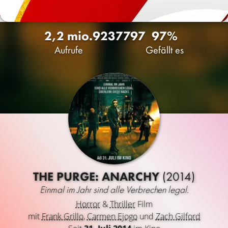
2,2 mio.
923
7797
97%
Aufrufe
Gefällt es
THE PURGE: ANARCHY
(2014)
Einmal im Jahr sind alle Verbrechen legal.
Horror
&
Thriller
Film
mit
Frank Grillo
,
Carmen Ejogo
und
Zach Gilford