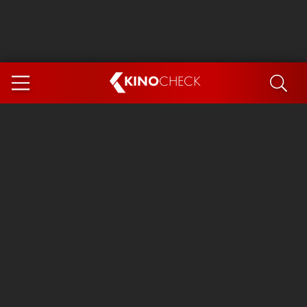
KINO
CHECK
App
DEMNÄCHST IM KINO
Steckerlfischfiasko
The Invite
Ice Cream Man
Das Ende der Sterne
Exit 8
You, Me & Italy