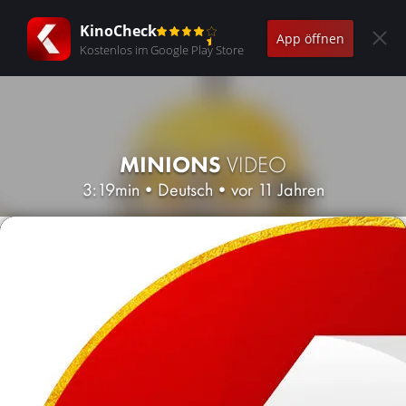
KinoCheck
App öffnen
Kostenlos im Google Play Store
MINIONS
VIDEO
3:19min
•
Deutsch
•
vor 11 Jahren