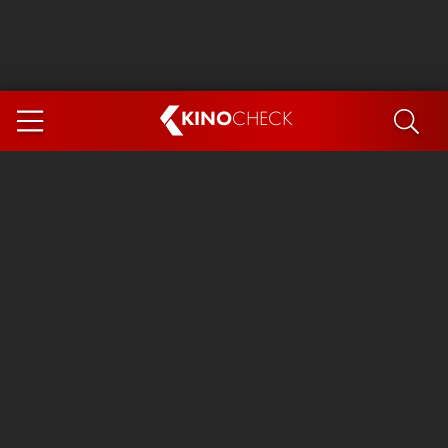
KINO
CHECK
App
DEMNÄCHST IM KINO
Steckerlfischfiasko
The Invite
Ice Cream Man
Das Ende der Sterne
Exit 8
You, Me & Italy