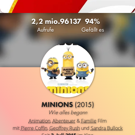
2,2 mio.
96
137
94%
Aufrufe
Gefällt es
MINIONS
(2015)
Wie alles begann
Animation
,
Abenteuer
&
Familie
Film
mit
Pierre Coffin
,
Geoffrey Rush
und
Sandra Bullock