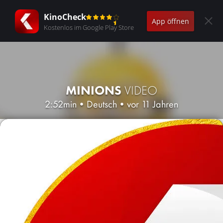
KinoCheck
App öffnen
Kostenlos im Google Play Store
MINIONS
VIDEO
2:52min
•
Deutsch
•
vor 11 Jahren