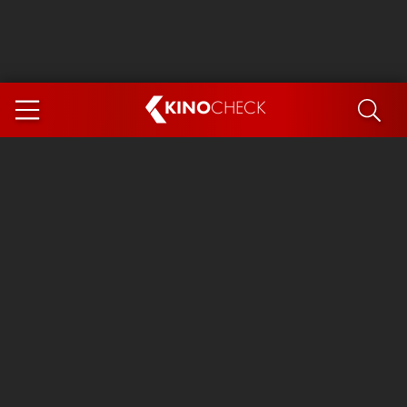
KINO
CHECK
App
DEMNÄCHST IM KINO
Steckerlfischfiasko
Ice Cream Man
Das Ende der Sterne
Exit 8
You, Me & Italy
Marsupilami