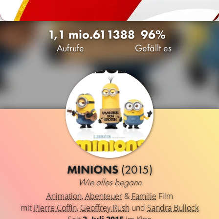
1,1 mio.
61
1388
96%
Aufrufe
Gefällt es
MINIONS
(2015)
Wie alles begann
Animation
,
Abenteuer
&
Familie
Film
mit
Pierre Coffin
,
Geoffrey Rush
und
Sandra Bullock