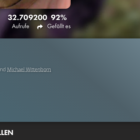
32.709
200
92%
Aufrufe
Gefällt es
nd
Michael Wittenborn
LLEN