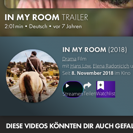
IN MY ROOM
TRAILER
2:01min
•
Deutsch
•
vor 7 Jahren
IN MY ROOM
(2018)
Drama
Film
mit
Hans Löw
,
Elena Radonicich
u
Seit
8. November 2018
im Kino
Teilen
Watchlist
Streamen
DIESE VIDEOS KÖNNTEN DIR AUCH GEFA