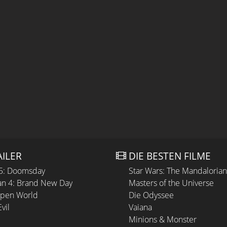
AILER
DIE BESTEN FILME
 5: Doomsday
Star Wars: The Mandaloria
n 4: Brand New Day
Masters of the Universe
Open World
Die Odyssee
vil
Vaiana
Minions & Monster