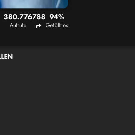
380.776
788
94%
Aufrufe
Gefällt es
LLEN