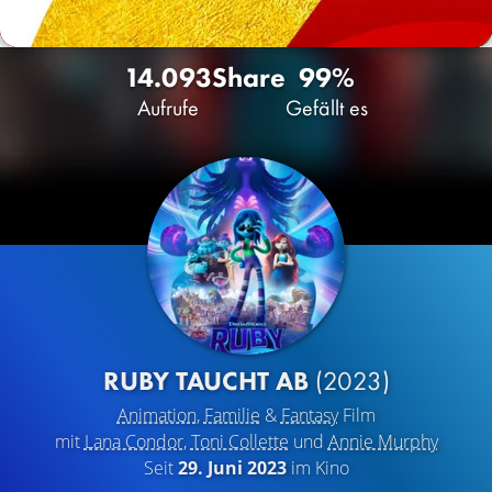
14.093
Share
99%
Aufrufe
Gefällt es
RUBY TAUCHT AB
(2023)
Animation
,
Familie
&
Fantasy
Film
mit
Lana Condor
,
Toni Collette
und
Annie Murphy
Seit
29. Juni 2023
im Kino