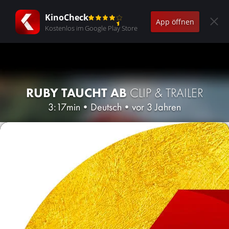
KinoCheck
App öffnen
Kostenlos im Google Play Store
RUBY TAUCHT AB
CLIP & TRAILER
3:17min
•
Deutsch
•
vor 3 Jahren