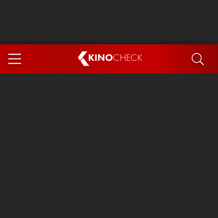
KINO
CHECK
App
DEMNÄCHST IM KINO
Steckerlfischfiasko
Ice Cream Man
Das Ende der Sterne
Exit 8
You, Me & Italy
Marsupilami