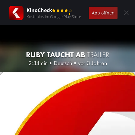
KinoCheck
App öffnen
Kostenlos im Google Play Store
RUBY TAUCHT AB
TRAILER
2:34min
•
Deutsch
•
vor 3 Jahren