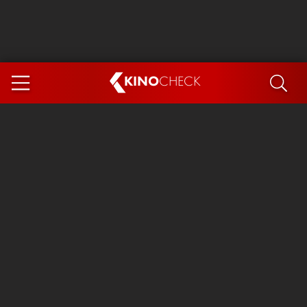
KINO
CHECK
App
DEMNÄCHST IM KINO
Steckerlfischfiasko
Ice Cream Man
Das Ende der Sterne
Exit 8
You, Me & Italy
Marsupilami