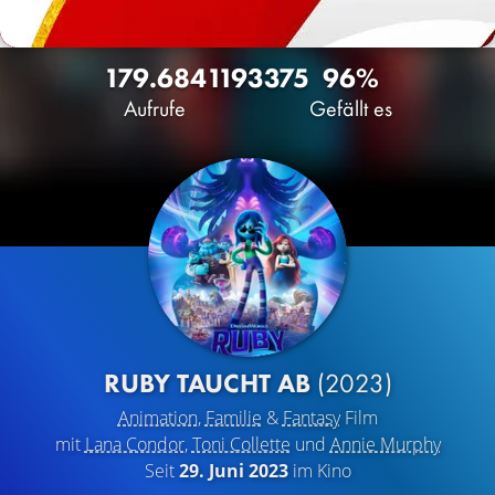
179.684
119
3375
96%
Aufrufe
Gefällt es
RUBY TAUCHT AB
(2023)
Animation
,
Familie
&
Fantasy
Film
mit
Lana Condor
,
Toni Collette
und
Annie Murphy
Seit
29. Juni 2023
im Kino