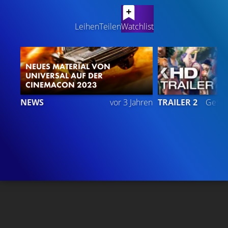
LATEST CONTENT
Leihen
Teilen
Watchlist
NEUES MATERIAL VON
UNIVERSAL AUF DER
CINEMACON 2023
NEWS
vor 3 Jahren
TRAILER 2
Gefäll