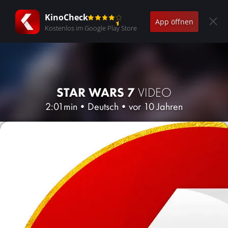
KinoCheck
App öffnen
Kostenlos im Google Play Store
STAR WARS 7
VIDEO
2:01min
•
Deutsch
•
vor 10 Jahren