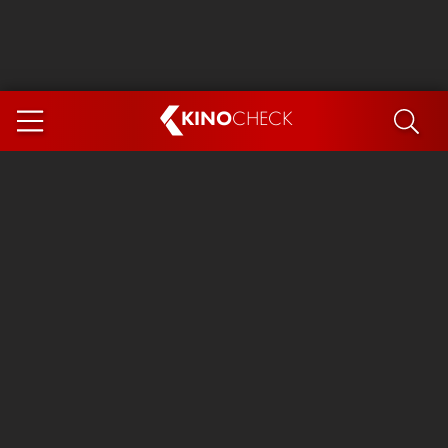
KINO
CHECK
App
DEMNÄCHST IM KINO
Steckerlfischfiasko
Ice Cream Man
Das Ende der Sterne
Exit 8
You, Me & Italy
Marsupilami