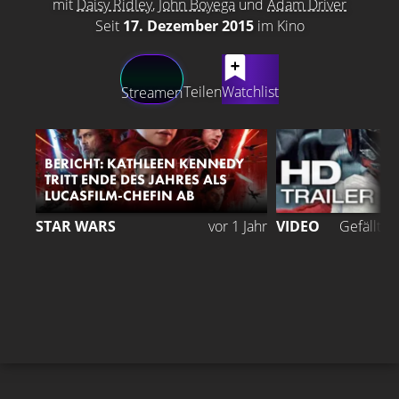
mit
Daisy Ridley
,
John Boyega
und
Adam Driver
Seit
17. Dezember 2015
im Kino
LATEST CONTENT
Teilen
Watchlist
Streamen
BERICHT: KATHLEEN KENNEDY
TRITT ENDE DES JAHRES ALS
LUCASFILM-CHEFIN AB
STAR WARS
vor 1 Jahr
VIDEO
Gefällt
9