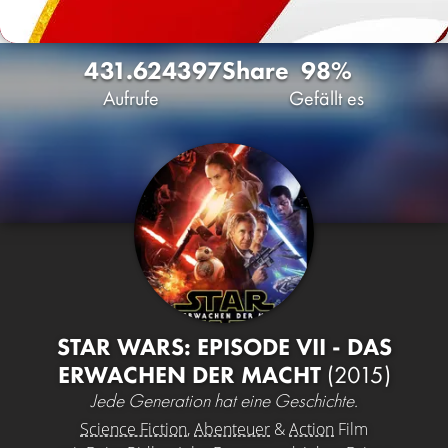
431.624
397
Share
98%
Aufrufe
Gefällt es
STAR WARS: EPISODE VII - DAS
ERWACHEN DER MACHT
(2015)
Jede Generation hat eine Geschichte.
Science Fiction
,
Abenteuer
&
Action
Film