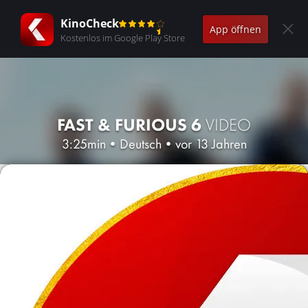
KinoCheck
App öffnen
Kostenlos im Google Play Store
FAST & FURIOUS 6
VIDEO
3:25min
•
Deutsch
•
vor 13 Jahren