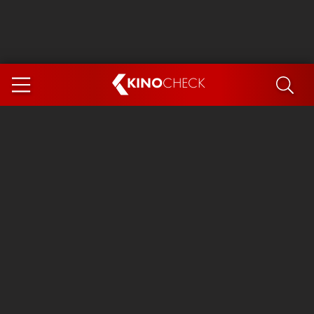
KINO
CHECK
App
DEMNÄCHST IM KINO
Steckerlfischfiasko
The Invite
Ice Cream Man
Das Ende der Sterne
Exit 8
You, Me & Italy