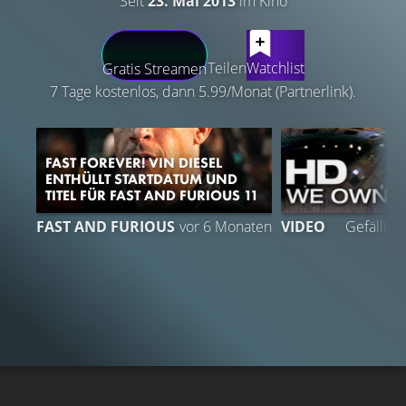
Seit
23. Mai 2013
im Kino
LATEST CONTENT
Teilen
Watchlist
Gratis Streamen
7 Tage kostenlos, dann 5.99/Monat (Partnerlink).
FAST FOREVER! VIN DIESEL
ENTHÜLLT STARTDATUM UND
TITEL FÜR FAST AND FURIOUS 11
FAST AND FURIOUS
vor 6 Monaten
VIDEO
Gefällt
9