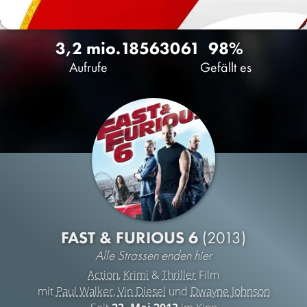
3,2 mio.
1856
3061
98%
Aufrufe
Gefällt es
FAST & FURIOUS 6
(2013)
Alle Strassen enden hier
Action
,
Krimi
&
Thriller
Film
mit
Paul Walker
,
Vin Diesel
und
Dwayne Johnson