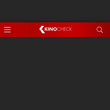
KINO
CHECK
App
DEMNÄCHST IM KINO
Steckerlfischfiasko
Ice Cream Man
Das Ende der Sterne
Exit 8
You, Me & Italy
Marsupilami