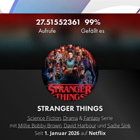
27.515
52
361
99%
Aufrufe
Gefällt es
STRANGER THINGS
Science Fiction
,
Drama
&
Fantasy
Serie
mit
Millie Bobby Brown
,
David Harbour
und
Sadie Sink
Seit
1. Januar 2026
auf
Netflix