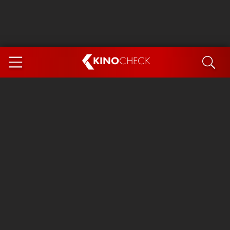
KINO
CHECK
App
DEMNÄCHST IM KINO
Steckerlfischfiasko
Ice Cream Man
Das Ende der Sterne
Exit 8
You, Me & Italy
Marsupilami