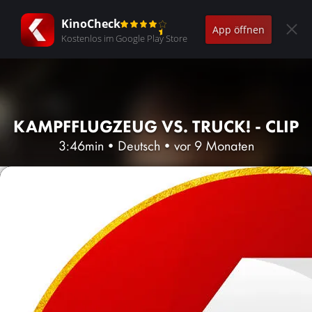
KinoCheck
App öffnen
Kostenlos im Google Play Store
KAMPFFLUGZEUG VS. TRUCK! - CLIP
3:46min
•
Deutsch
•
vor 9 Monaten