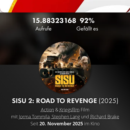
15.883
23
168
92%
Aufrufe
Gefällt es
SISU 2: ROAD TO REVENGE
(2025)
Action
&
Kriegsfilm
Film
mit
Jorma Tommila
,
Stephen Lang
und
Richard Brake
Seit
20. November 2025
im Kino