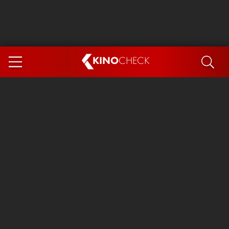
KINO
CHECK
App
DEMNÄCHST IM KINO
Steckerlfischfiasko
Ice Cream Man
Das Ende der Sterne
Exit 8
You, Me & Italy
Marsupilami