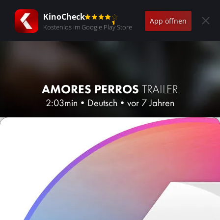
KinoCheck
App öffnen
Kostenlos im Google Play Store
AMORES PERROS
TRAILER
2:03min
•
Deutsch
•
vor 7 Jahren