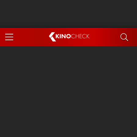
KINO
CHECK
App
DEMNÄCHST IM KINO
Steckerlfischfiasko
Ice Cream Man
Das Ende der Sterne
Exit 8
You, Me & Italy
Marsupilami