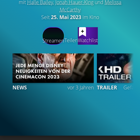
mit
Halle Bailey
,
Jonah Hauer-King
und
Melissa
McCarthy
Seit
25. Mai 2023
im Kino
LATEST CONTENT
Teilen
Watchlist
Streamen
JEDE MENGE DISNEY
NEUIGKEITEN VON DER
CINEMACON 2023
NEWS
vor 3 Jahren
TRAILER
Gefällt