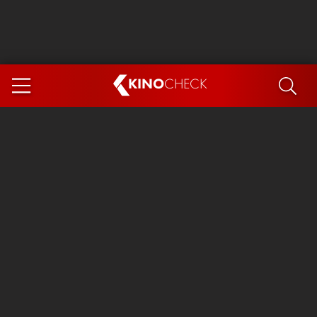
KINO
CHECK
App
DEMNÄCHST IM KINO
Steckerlfischfiasko
Ice Cream Man
Das Ende der Sterne
Exit 8
You, Me & Italy
Marsupilami