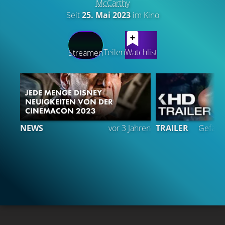
McCarthy
Seit
25. Mai 2023
im Kino
LATEST CONTENT
Teilen
Watchlist
Streamen
JEDE MENGE DISNEY
NEUIGKEITEN VON DER
CINEMACON 2023
NEWS
vor 3 Jahren
TRAILER
Gefällt