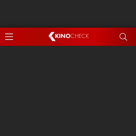
KINO
CHECK
App
DEMNÄCHST IM KINO
Steckerlfischfiasko
Ice Cream Man
Das Ende der Sterne
Exit 8
You, Me & Italy
Marsupilami