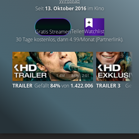
Winstead
Seit
13. Oktober 2016
im Kino
LATEST CONTENT
Teilen
Watchlist
Gratis Streamen
30 Tage kostenlos, dann 4.99/Monat (Partnerlink).
1.4M
84%
2:01
TRAILER
Gefällt
84%
von
1.422.006
TRAILER 3
Gefäll