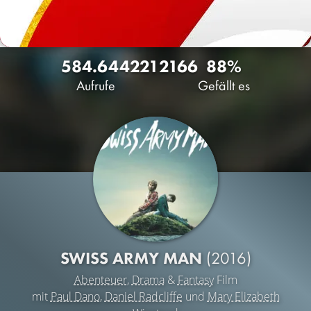
584.644
221
2166
88%
Aufrufe
Gefällt es
SWISS ARMY MAN
(2016)
Abenteuer
,
Drama
&
Fantasy
Film
mit
Paul Dano
,
Daniel Radcliffe
und
Mary Elizabeth