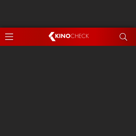
KINO
CHECK
App
DEMNÄCHST IM KINO
Steckerlfischfiasko
Ice Cream Man
Das Ende der Sterne
Exit 8
You, Me & Italy
Marsupilami