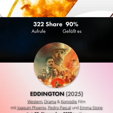
322
Share
90%
Aufrufe
Gefällt es
EDDINGTON
(2025)
Western
,
Drama
&
Komödie
Film
mit
Joaquin Phoenix
,
Pedro Pascal
und
Emma Stone