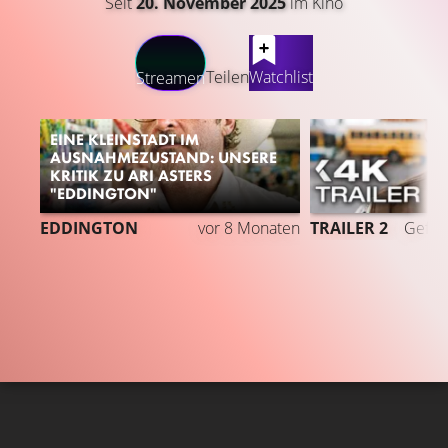
Seit
20. November 2025
im Kino
LATEST CONTENT
Teilen
Watchlist
Streamen
EINE KLEINSTADT IM
AUSNAHMEZUSTAND: UNSERE
KRITIK ZU ARI ASTERS
"EDDINGTON"
EDDINGTON
vor 8 Monaten
TRAILER 2
Gefäll