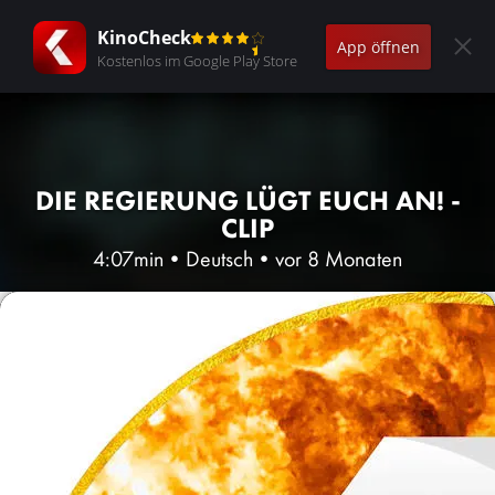
KinoCheck
App öffnen
Kostenlos im Google Play Store
DIE REGIERUNG LÜGT EUCH AN! -
CLIP
4:07min
•
Deutsch
•
vor 8 Monaten