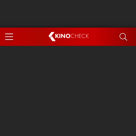
KINO
CHECK
App
DEMNÄCHST IM KINO
Steckerlfischfiasko
The Invite
Ice Cream Man
Das Ende der Sterne
Exit 8
You, Me & Italy