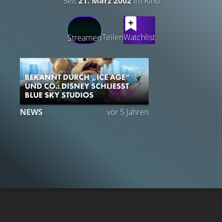
Seit
21. März 2002
im Kino
LATEST CONTENT
Teilen
Watchlist
Streamen
BEKANNT DURCH „ICE AGE“
UND CO.: DISNEY SCHLIESST B
LUE SKY STUDIOS
NEWS
vor 5 Jahren