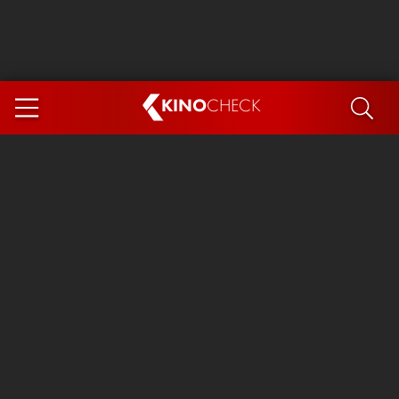
KINO
CHECK
App
DEMNÄCHST IM KINO
Steckerlfischfiasko
Ice Cream Man
Das Ende der Sterne
Exit 8
You, Me & Italy
Marsupilami