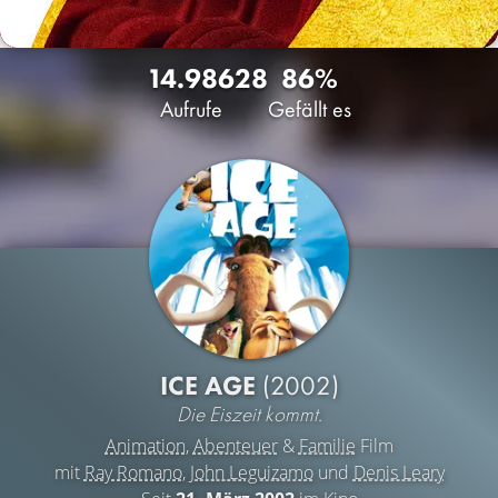
14.986
28
86%
Aufrufe
Gefällt es
ICE AGE
(2002)
Die Eiszeit kommt.
Animation
,
Abenteuer
&
Familie
Film
mit
Ray Romano
,
John Leguizamo
und
Denis Leary