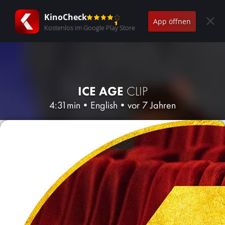
KinoCheck
App öffnen
Kostenlos im Google Play Store
ICE AGE
CLIP
4:31min
•
English
•
vor 7 Jahren